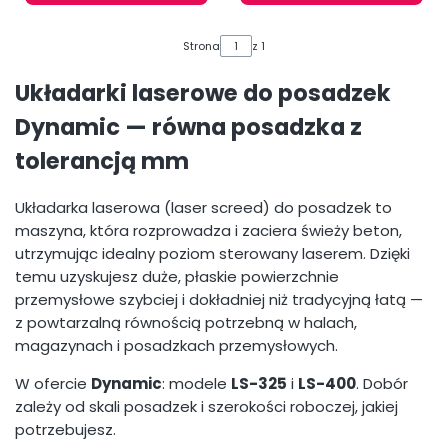
Strona
z 1
Układarki laserowe do posadzek
Dynamic — równa posadzka z
tolerancją mm
Układarka laserowa (laser screed) do posadzek to
maszyna, która rozprowadza i zaciera świeży beton,
utrzymując idealny poziom sterowany laserem. Dzięki
temu uzyskujesz duże, płaskie powierzchnie
przemysłowe szybciej i dokładniej niż tradycyjną łatą —
z powtarzalną równością potrzebną w halach,
magazynach i posadzkach przemysłowych.
W ofercie
Dynamic
: modele
LS-325
i
LS-400
. Dobór
zależy od skali posadzek i szerokości roboczej, jakiej
potrzebujesz.