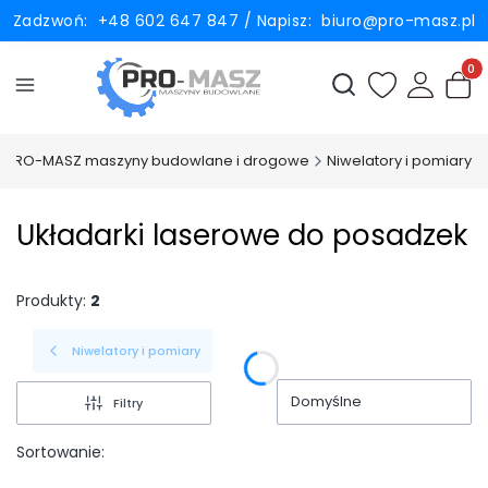
Zadzwoń:
+48 602 647 847
/ Napisz:
biuro@pro-masz.pl
Produ
Otwórz wyszukiwark
PRO-MASZ maszyny budowlane i drogowe
Niwelatory i pomiary
Układarki laserowe do posadzek
Produkty:
2
Niwelatory i pomiary
Domyślne
Filtry
Sortowanie: