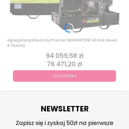
Agregat prądotwórczy Pramac GDW90P/FNE 80 kVA diesel
3-fazowy
94 059,58 zł
Cena
76 471,20 zł
Cena
DO KOSZYKA
NEWSLETTER
Zapisz się i zyskaj 50zł na pierwsze