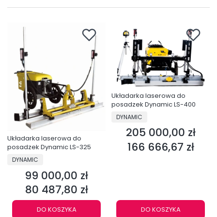
Układarka laserowa do
posadzek Dynamic LS-400
PRODUCENT
DYNAMIC
205 000,00 zł
Cena
Układarka laserowa do
166 666,67 zł
Cena
posadzek Dynamic LS-325
PRODUCENT
DYNAMIC
99 000,00 zł
Cena
80 487,80 zł
Cena
DO KOSZYKA
DO KOSZYKA