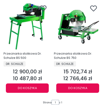
Przecinarka stolikowa Dr.
Przecinarka stolikowa Dr.
Schulze BS 500
Schulze BS 750
PRODUCENT
PRODUCENT
DR. SCHULZE
DR. SCHULZE
12 900,00 zł
15 702,74 zł
Cena
Cena
10 487,80 zł
12 766,46 zł
Cena
Cena
DO KOSZYKA
DO KOSZYKA
Strona
z 1