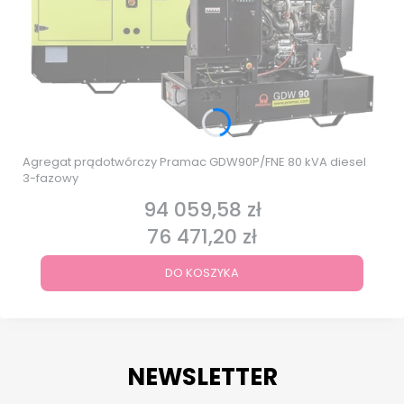
Agregat prądotwórczy Pramac GDW90P/FNE 80 kVA diesel
3-fazowy
94 059,58 zł
Cena
76 471,20 zł
Cena
DO KOSZYKA
NEWSLETTER