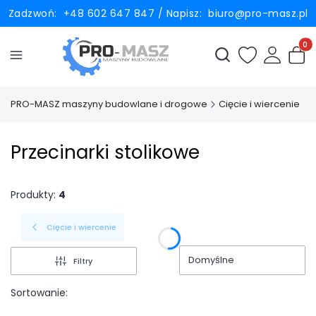
Zadzwoń:
+48 602 647 847
/ Napisz:
biuro@pro-masz.pl
Produ
Otwórz wyszukiwark
PRO-MASZ maszyny budowlane i drogowe
Cięcie i wiercenie
Przecinarki stolikowe
Produkty:
4
Cięcie i wiercenie
Domyślne
Filtry
Sortowanie: