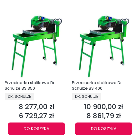
Przecinarka stolikowa Dr.
Przecinarka stolikowa Dr.
Schulze BS 350
Schulze BS 400
PRODUCENT
PRODUCENT
DR. SCHULZE
DR. SCHULZE
8 277,00 zł
10 900,00 zł
Cena
Cena
6 729,27 zł
8 861,79 zł
Cena
Cena
DO KOSZYKA
DO KOSZYKA