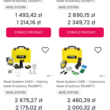
laser krzyżowy (4x360°)
laser krzyżowy (5x360°)
Bluetooth
Bluetooth
PRODUCENT
PRODUCENT
NIVEL SYSTEM
NIVEL SYSTEM
1 493,42 zł
2 890,15 zł
Cena
Cena
1 214,16 zł
2 349,72 zł
Cena
Cena
ZOBACZ PRODUKT
ZOBACZ PRODUKT
Nivel System CL5R – Czerwony
Nivel System CL5G – Zielony
laser krzyżowy (5x360°)
laser krzyżowy (5x360°)
Bluetooth
Bluetooth
PRODUCENT
PRODUCENT
NIVEL SYSTEM
NIVEL SYSTEM
2 460,39 zł
2 675,27 zł
Cena
Cena
2 000,32 zł
2 175,02 zł
Cena
Cena