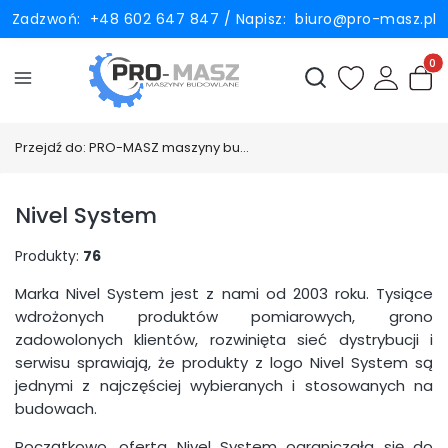
Zadzwoń:
+48 602 647 847
/ Napisz:
biuro@pro-masz.pl
Produ
Otwórz wyszukiwark
Przejdź do:
PRO-MASZ maszyny budowlane i drogowe
Nivel System
Produkty:
76
Marka Nivel System jest z nami od 2003 roku. Tysiące
wdrożonych produktów pomiarowych, grono
zadowolonych klientów, rozwinięta sieć dystrybucji i
serwisu sprawiają, że produkty z logo Nivel System są
jednymi z najczęściej wybieranych i stosowanych na
budowach.
Początkowo, oferta Nivel System ograniczała się do