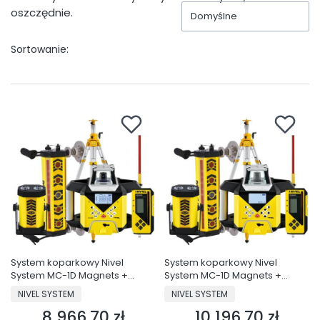
oszczędnie.
Domyślne
Sortowanie:
System koparkowy Nivel
System koparkowy Nivel
System MC-1D Magnets +
System MC-1D Magnets +
niwelator NL620R DIGITAL +
niwelator NL720R DIGITAL
PRODUCENT
PRODUCENT
NIVEL SYSTEM
NIVEL SYSTEM
statyw SJJ32 + łata LS-24
(autowpasowanie, 700 m) +
8 966,70 zł
10 196,70 zł
statyw SJJ32 + łata LS-24
Cena
Cena