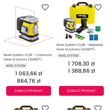
Nivel System CL3B – Niebieski
laser krzyżowy (3x360°)
Bluetooth
PRODUCENT
Nivel System CL2R – Czerwony
NIVEL SYSTEM
laser krzyżowy (2x360°)
1 708,30 zł
Cena
Bluetooth
PRODUCENT
NIVEL SYSTEM
1 388,86 zł
Cena
1 063,66 zł
Cena
864,76 zł
Cena
ZOBACZ PRODUKT
ZOBACZ PRODUKT