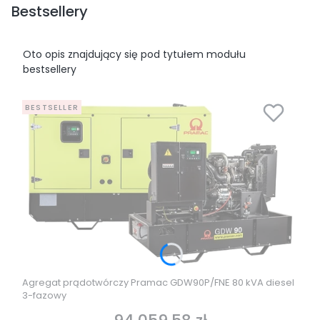
Bestsellery
Oto opis znajdujący się pod tytułem modułu
bestsellery
BESTSELLER
Agregat prądotwórczy Pramac GDW90P/FNE 80 kVA diesel
3-fazowy
Cena