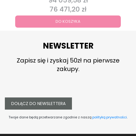
94 059,58 zł
76 471,20 zł
Cena
DO KOSZYKA
NEWSLETTER
Zapisz się i zyskaj 50zł na pierwsze
zakupy.
DOŁĄCZ DO NEWSLETTERA
Twoje dane będą przetwarzane zgodnie z naszą
polityką prywatności
.