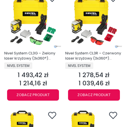
Nivel System CL3G – Zielony
Nivel System CL3R – Czerwony
laser krzyżowy (3x360°)
laser krzyżowy (3x360°)
Bluetooth
Bluetooth
PRODUCENT
PRODUCENT
NIVEL SYSTEM
NIVEL SYSTEM
1 493,42 zł
1 278,54 zł
Cena
Cena
1 214,16 zł
1 039,46 zł
Cena
Cena
ZOBACZ PRODUKT
ZOBACZ PRODUKT