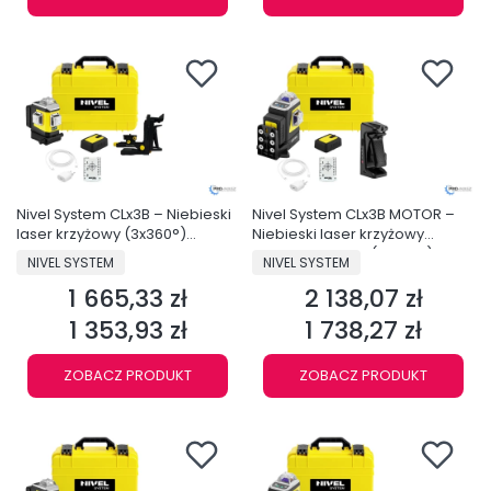
Nivel System CLx3B – Niebieski
Nivel System CLx3B MOTOR –
laser krzyżowy (3x360°)
Niebieski laser krzyżowy
Bluetooth
zmotoryzowany (3x360°)
PRODUCENT
PRODUCENT
NIVEL SYSTEM
NIVEL SYSTEM
Bluetooth
1 665,33 zł
2 138,07 zł
Cena
Cena
1 353,93 zł
1 738,27 zł
Cena
Cena
ZOBACZ PRODUKT
ZOBACZ PRODUKT