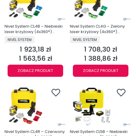
Nivel System CL4B – Niebieski
Nivel System CL4G – Zielony
laser krzyżowy (4x360°)
laser krzyżowy (4x360°)
Bluetooth
Bluetooth
PRODUCENT
PRODUCENT
NIVEL SYSTEM
NIVEL SYSTEM
1 923,18 zł
1 708,30 zł
Cena
Cena
1 563,56 zł
1 388,86 zł
Cena
Cena
ZOBACZ PRODUKT
ZOBACZ PRODUKT
Nivel System CL4R – Czerwony
Nivel System CL5B – Niebieski