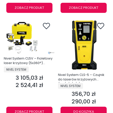
ZOBACZ PRODUKT
ZOBACZ PRODUKT
Nivel System CL5V – Fioletowy
laser krzyżowy (5x360°)
Bluetooth
PRODUCENT
NIVEL SYSTEM
Nivel System CLS-5 – Czujnik
3 105,03 zł
Cena
do laserów krzyżowych
2 524,41 zł
(CL1/2/3/4/5)
PRODUCENT
Cena
NIVEL SYSTEM
356,70 zł
Cena
290,00 zł
Cena
ZOBACZ PRODUKT
DO KOSZYKA