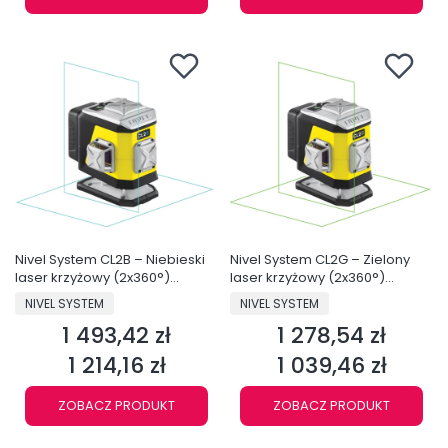
Nivel System CL2B – Niebieski
Nivel System CL2G – Zielony
laser krzyżowy (2x360°)
laser krzyżowy (2x360°)
Bluetooth
Bluetooth
PRODUCENT
PRODUCENT
NIVEL SYSTEM
NIVEL SYSTEM
1 493,42 zł
1 278,54 zł
Cena
Cena
1 214,16 zł
1 039,46 zł
Cena
Cena
ZOBACZ PRODUKT
ZOBACZ PRODUKT