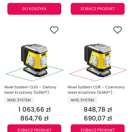
DO KOSZYKA
ZOBACZ PRODUKT
Nivel System CL1G – Zielony
Nivel System CL1R – Czerwony
laser krzyżowy (1x360°)
laser krzyżowy (1x360°)
Bluetooth
Bluetooth
PRODUCENT
PRODUCENT
NIVEL SYSTEM
NIVEL SYSTEM
1 063,66 zł
848,78 zł
Cena
Cena
864,76 zł
690,07 zł
Cena
Cena
ZOBACZ PRODUKT
ZOBACZ PRODUKT