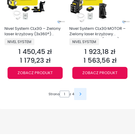
Nivel System CLx3G – Zielony
Nivel System CLx3G MOTOR –
laser krzyżowy (3x360°)
Zielony laser krzyżowy
Bluetooth
zmotoryzowany (3x360°)
PRODUCENT
PRODUCENT
NIVEL SYSTEM
NIVEL SYSTEM
Bluetooth
1 450,45 zł
1 923,18 zł
Cena
Cena
1 179,23 zł
1 563,56 zł
Cena
Cena
ZOBACZ PRODUKT
ZOBACZ PRODUKT
Strona
z 4