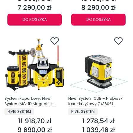
7 290,00 zł
8 290,00 zł
Cena
Cena
DO KOSZYKA
DO KOSZYKA
System koparkowy Nivel
Nivel System CL1B – Niebieski
System MC-1D Magnets +
laser krzyżowy (1x360°)
niwelator NL740R DIGITAL
Bluetooth
PRODUCENT
PRODUCENT
NIVEL SYSTEM
NIVEL SYSTEM
(autowpasowanie, spadki
11 918,70 zł
1 278,54 zł
cyfrowe) + statyw SJJ32 + łata
Cena
Cena
LS-24
9 690,00 zł
1 039,46 zł
Cena
Cena